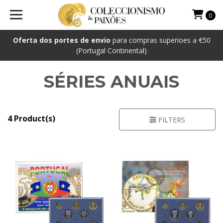
0
Oferta dos portes de envio
para compras superioes a €50
(Portugal Continental)
SÉRIES ANUAIS
4 Product(s)
FILTERS