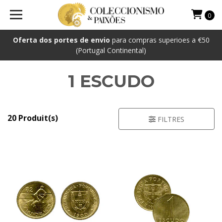
0
Oferta dos portes de envio
para compras superioes a €50
(Portugal Continental)
1 ESCUDO
20 Produit(s)
FILTRES