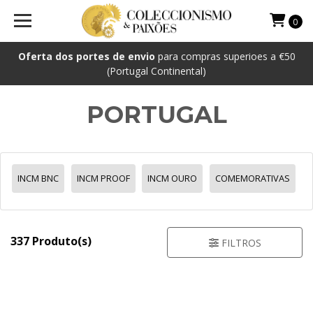
0
Oferta dos portes de envio
para compras superioes a €50
(Portugal Continental)
PORTUGAL
INCM BNC
INCM PROOF
INCM OURO
COMEMORATIVAS
337 Produto(s)
FILTROS