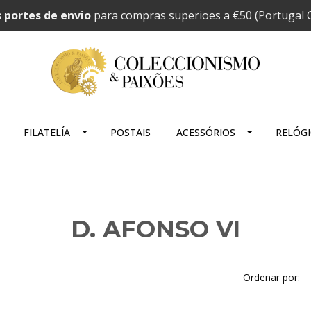
 portes de envio
para compras superioes a €50 (Portugal C
FILATELÍA
POSTAIS
ACESSÓRIOS
RELÓG
D. AFONSO VI
Ordenar por: