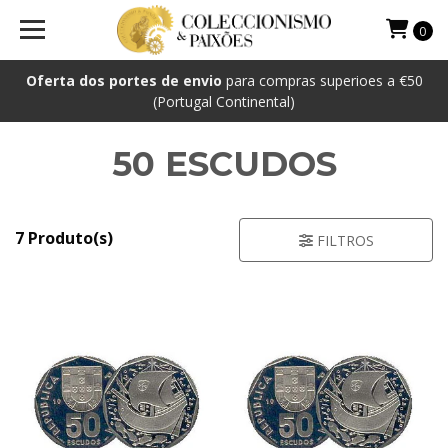
0
Oferta dos portes de envio
para compras superioes a €50
(Portugal Continental)
50 ESCUDOS
7 Produto(s)
FILTROS