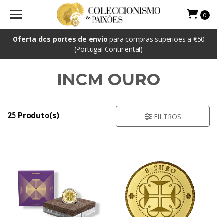
0
Oferta dos portes de envio
para compras superioes a €50
(Portugal Continental)
INCM OURO
25 Produto(s)
FILTROS