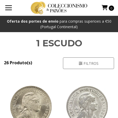
0
Oferta dos portes de envio
para compras superioes a €50
(Portugal Continental)
1 ESCUDO
26 Produto(s)
FILTROS