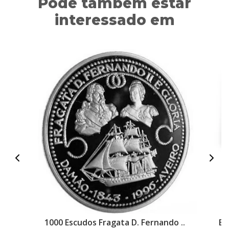
Pode também estar
interessado em
1000 Escudos Fragata D. Fernando ..
BN