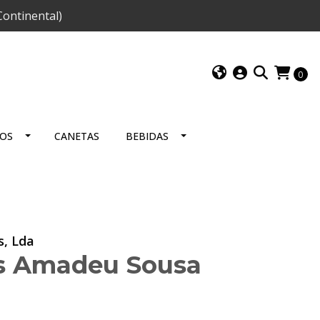
ontinental)
0
IOS
CANETAS
BEBIDAS
s, Lda
s Amadeu Sousa