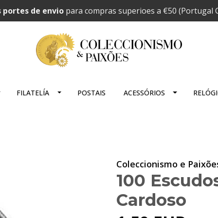
 portes de envio
para compras superioes a €50 (Portugal C
FILATELÍA
POSTAIS
ACESSÓRIOS
RELÓG
Coleccionismo e Paixõe
100 Escudo
Cardoso