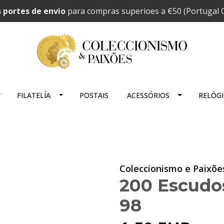
 portes de envio
para compras superioes a €50 (Portugal C
FILATELÍA
POSTAIS
ACESSÓRIOS
RELÓG
Coleccionismo e Paixõe
200 Escudos
98