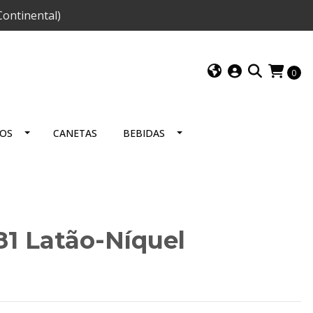
ontinental)
0
IOS
CANETAS
BEBIDAS
81 Latão-Níquel