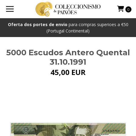
0
Oferta dos portes de envio
para compras superioes a €50
(Portugal Continental)
5000 Escudos Antero Quental
31.10.1991
45,00 EUR