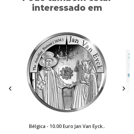
interessado em
Bélgica - 10.00 Euro Jan Van Eyck..
P