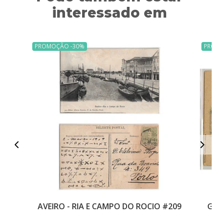
interessado em
PROMOÇÃO -30%
PRO
AVEIRO - RIA E CAMPO DO ROCIO #209
GU