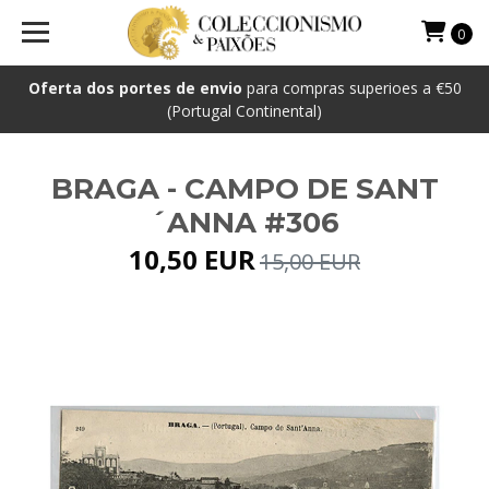
0
Oferta dos portes de envio
para compras superioes a €50
(Portugal Continental)
BRAGA - CAMPO DE SANT
´ANNA #306
10,50 EUR
15,00 EUR