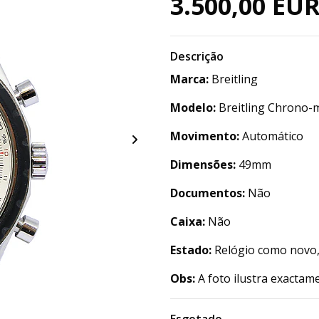
3.500,00 EU
Descrição
Marca:
Breitling
Modelo:
Breitling Chrono-m
Movimento:
Automático
Dimensões:
49mm
Documentos:
Não
Caixa:
Não
Estado:
Relógio como novo,
Obs:
A foto ilustra exactam