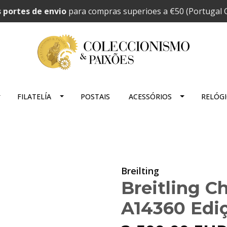
 portes de envio
para compras superioes a €50 (Portugal C
FILATELÍA
POSTAIS
ACESSÓRIOS
RELÓG
Breilting
Breitling C
A14360 Ediç