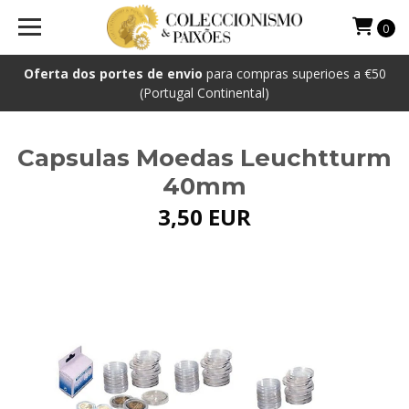
0
Oferta dos portes de envio
para compras superioes a €50
(Portugal Continental)
Capsulas Moedas Leuchtturm
40mm
3,50 EUR