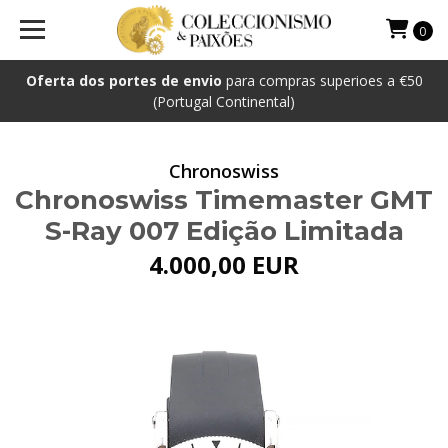
0
Oferta dos portes de envio
para compras superioes a €50
(Portugal Continental)
Chronoswiss
Chronoswiss Timemaster GMT
S-Ray 007 Edição Limitada
4.000,00 EUR