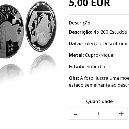
5,00 EUR
Descrição
Descrição:
4 x 200 Escudos
Data:
Colecção Descobriment
Metal:
Cupro-Níquel
Estado:
Soberba
Obs:
A foto ilustra uma moe
estado semelhante ao descr
Quantidade
-
+