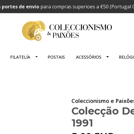
 portes de envio
para compras superioes a €50 (Portugal C
FILATELÍA
POSTAIS
ACESSÓRIOS
RELÓG
Coleccionismo e Paixõe
Colecção De
1991