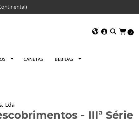
ontinental)
0
IOS
CANETAS
BEBIDAS
s, Lda
scobrimentos - IIIª Série