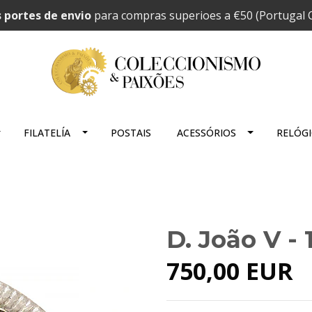
 portes de envio
para compras superioes a €50 (Portugal C
FILATELÍA
POSTAIS
ACESSÓRIOS
RELÓG
D. João V - 
750,00 EUR