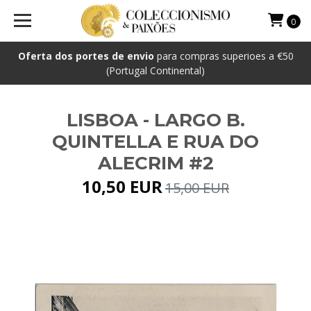
0
Oferta dos portes de envio
para compras superioes a €50
(Portugal Continental)
LISBOA - LARGO B.
QUINTELLA E RUA DO
ALECRIM #2
10,50 EUR
15,00 EUR