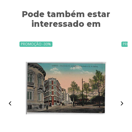
Pode também estar
interessado em
PROMOÇÃO -30%
PRO