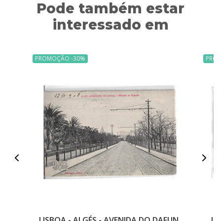
Pode também estar
interessado em
PROMOÇÃO -30%
PRO
LISBOA - ALGÉS - AVENIDA DO DAFUN..
LI