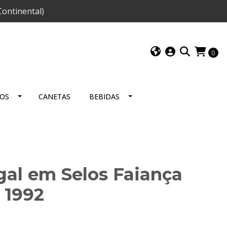
ontinental)
0
IOS
CANETAS
BEBIDAS
gal em Selos Faiança
 1992