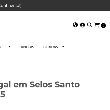
ontinental)
0
IOS
CANETAS
BEBIDAS
gal em Selos Santo
95