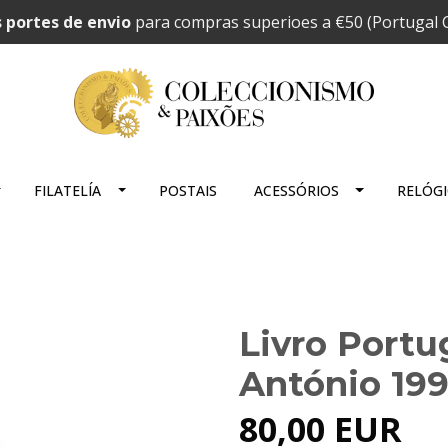
 portes de envio
para compras superioes a €50 (Portugal C
FILATELÍA
POSTAIS
ACESSÓRIOS
RELÓG
Livro Portu
António 19
80,00 EUR