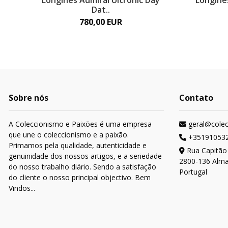
Longines Admiral Ultronic Day
Longine
Dat..
780,00 EUR
Sobre nós
Contato
A Coleccionismo e Paixões é uma empresa
geral@cole
que une o coleccionismo e a paixão.
+35191053
Primamos pela qualidade, autenticidade e
Rua Capitão
genuinidade dos nossos artigos, e a seriedade
2800-136 Alm
do nosso trabalho diário. Sendo a satisfação
Portugal
do cliente o nosso principal objectivo. Bem
Vindos...