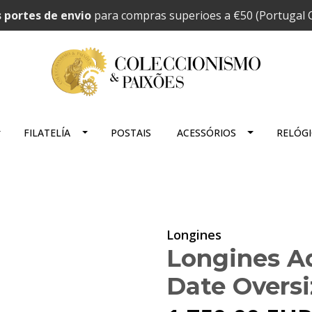
 portes de envio
para compras superioes a €50 (Portugal C
FILATELÍA
POSTAIS
ACESSÓRIOS
RELÓG
Longines
Longines A
Date Oversi