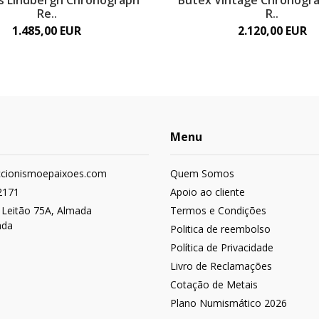
s Lindbergh Chronograph
Butex Vintage Chronogra
Re..
R..
1.485,00 EUR
2.120,00 EUR
Menu
ccionismoepaixoes.com
Quem Somos
2171
Apoio ao cliente
 Leitão 75A, Almada
Termos e Condições
ada
Politica de reembolso
Política de Privacidade
Livro de Reclamações
Cotação de Metais
Plano Numismático 2026