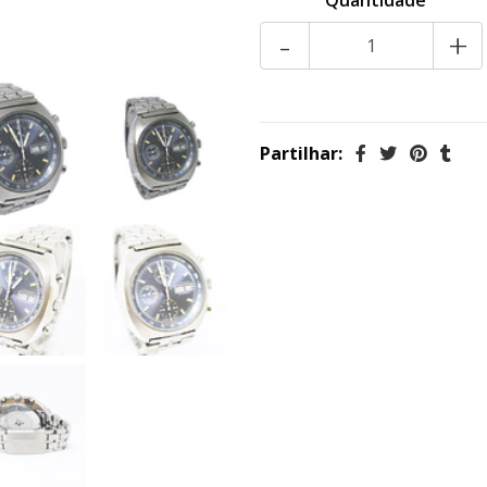
Quantidade
-
+
Partilhar: