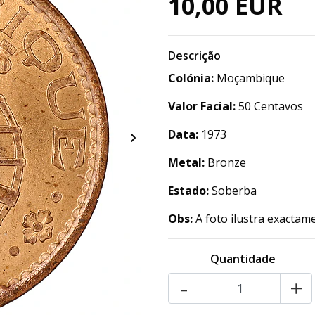
10,00 EUR
Descrição
Colónia:
Moçambique
Valor Facial:
50 Centavos
Data:
1973
Metal:
Bronze
Estado:
Soberba
Obs:
A foto ilustra exactam
Quantidade
-
+