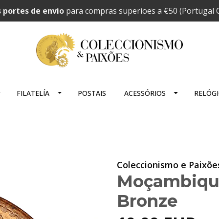
 portes de envio
para compras superioes a €50 (Portugal C
FILATELÍA
POSTAIS
ACESSÓRIOS
RELÓG
Coleccionismo e Paixõe
Moçambique
Bronze