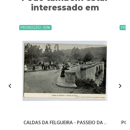
interessado em
PROMOÇÃO -30%
PRO
CALDAS DA FELGUEIRA - PASSEIO DA ..
PON