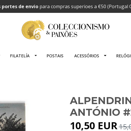
 portes de envio
para compras superioes a €50 (Portugal C
FILATELÍA
POSTAIS
ACESSÓRIOS
RELÓG
ALPENDRIN
ANTÓNIO #
10,50 EUR
15,