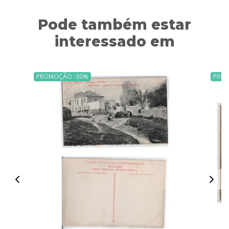
Pode também estar
interessado em
PROMOÇÃO -30%
PRO