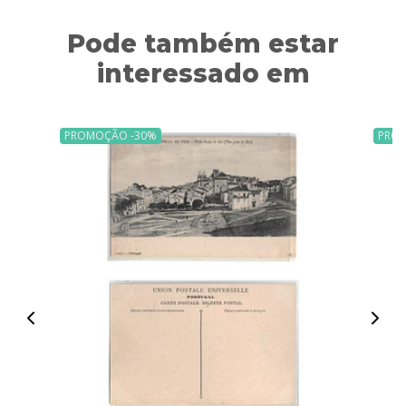
Pode também estar
interessado em
PROMOÇÃO -30%
PRO