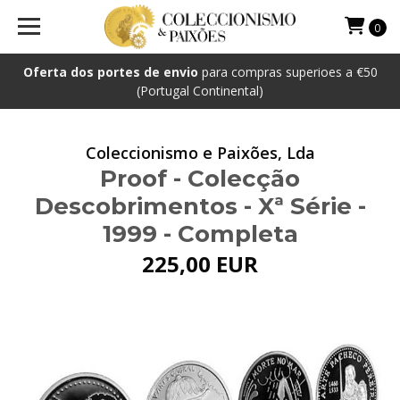
0
Oferta dos portes de envio
para compras superioes a €50
(Portugal Continental)
Coleccionismo e Paixões, Lda
Proof - Colecção
Descobrimentos - Xª Série -
1999 - Completa
225,00 EUR