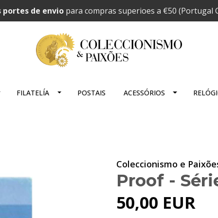
 portes de envio
para compras superioes a €50 (Portugal C
FILATELÍA
POSTAIS
ACESSÓRIOS
RELÓG
Coleccionismo e Paixõe
Proof - Sér
50,00 EUR