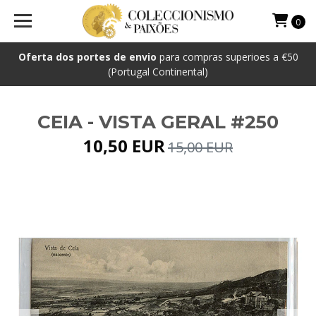
0
Oferta dos portes de envio
para compras superioes a €50
(Portugal Continental)
CEIA - VISTA GERAL #250
10,50 EUR
15,00 EUR