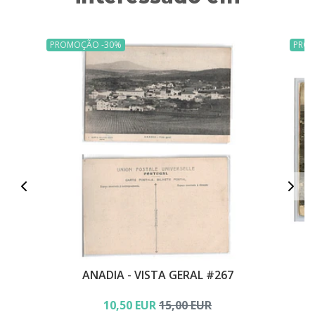
PROMOÇÃO -30%
PRO
ANADIA - VISTA GERAL #267
10,50 EUR
15,00 EUR