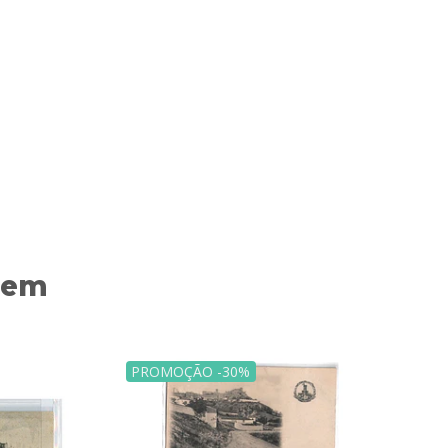
 em
PROMOÇÃO -30%