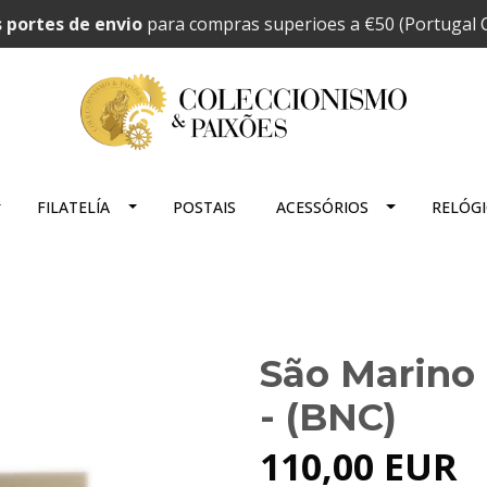
 portes de envio
para compras superioes a €50 (Portugal C
FILATELÍA
POSTAIS
ACESSÓRIOS
RELÓG
São Marino 
- (BNC)
110,00 EUR