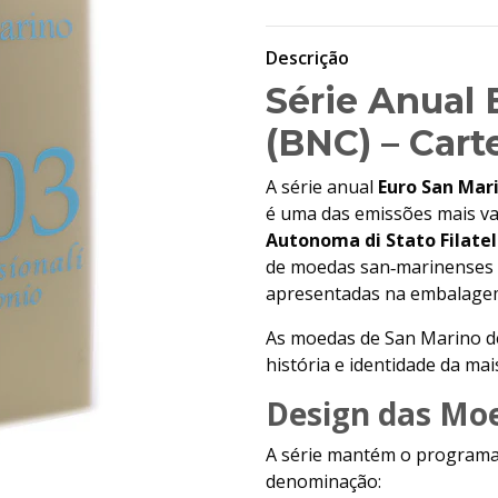
Descrição
Série Anual 
(BNC) – Cart
A série anual
Euro San Mar
é uma das emissões mais val
Autonoma di Stato Filate
de moedas san‑marinenses d
apresentadas na embalagem 
As moedas de San Marino des
história e identidade da ma
Design das Mo
A série mantém o programa a
denominação: