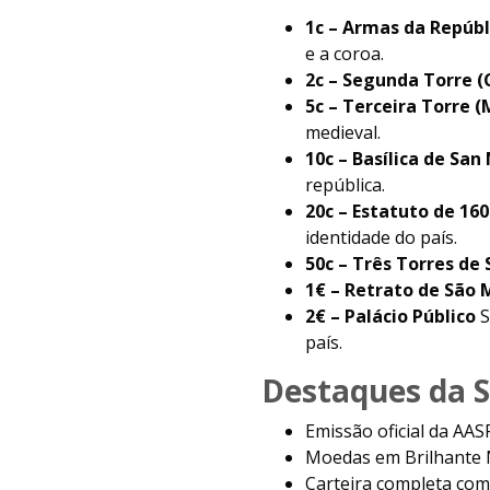
1c – Armas da Repúbl
e a coroa.
2c – Segunda Torre (
5c – Terceira Torre 
medieval.
10c – Basílica de San
república.
20c – Estatuto de 160
identidade do país.
50c – Três Torres de
1€ – Retrato de São 
2€ – Palácio Público
S
país.
Destaques da S
Emissão oficial da AA
Moedas em Brilhante 
Carteira completa com