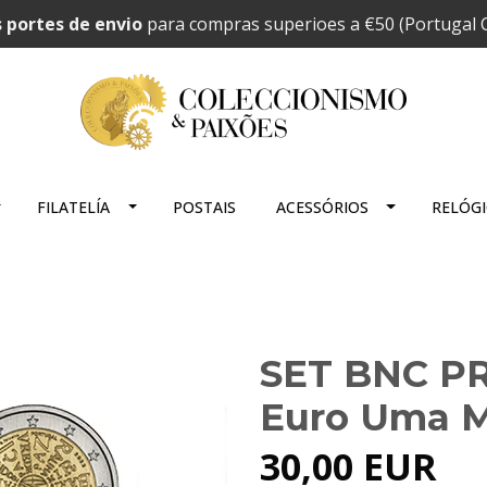
 portes de envio
para compras superioes a €50 (Portugal C
FILATELÍA
POSTAIS
ACESSÓRIOS
RELÓG
SET BNC P
Euro Uma M
30,00 EUR