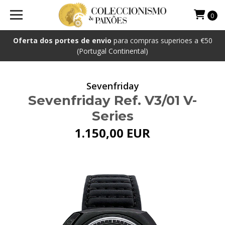
0
Oferta dos portes de envio
para compras superioes a €50
(Portugal Continental)
Sevenfriday
Sevenfriday Ref. V3/01 V-
Series
1.150,00 EUR