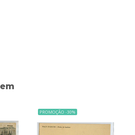
 em
PROMOÇÃO -30%