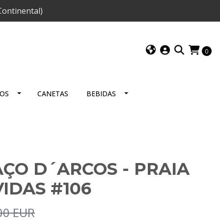
ontinental)
0
IOS
CANETAS
BEBIDAS
AÇO D´ARCOS - PRAIA
IDAS #106
00 EUR