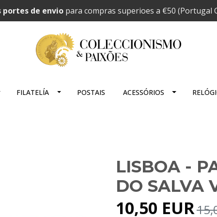
 portes de envio
para compras superioes a €50 (Portugal C
FILATELÍA
POSTAIS
ACESSÓRIOS
RELÓG
LISBOA - P
DO SALVA V
10,50 EUR
15,