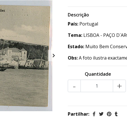
Descrição
País:
Portugal
Tema:
LISBOA - PAÇO D´AR
Estado:
Muito Bem Conser
Obs:
A foto ilustra exactam
Quantidade
-
+
Partilhar: