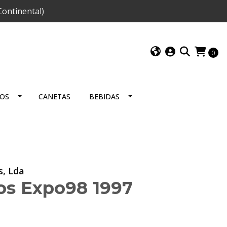
ontinental)
0
IOS
CANETAS
BEBIDAS
s, Lda
os Expo98 1997