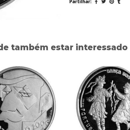
Partilhar:
de também estar interessado