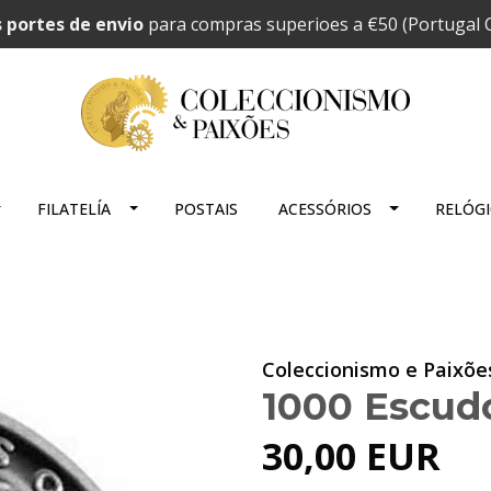
 portes de envio
para compras superioes a €50 (Portugal C
FILATELÍA
POSTAIS
ACESSÓRIOS
RELÓG
Coleccionismo e Paixõe
1000 Escud
30,00 EUR