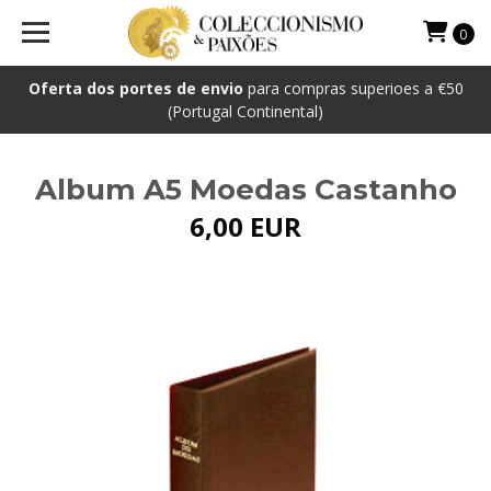
0
Oferta dos portes de envio
para compras superioes a €50
(Portugal Continental)
Album A5 Moedas Castanho
6,00 EUR