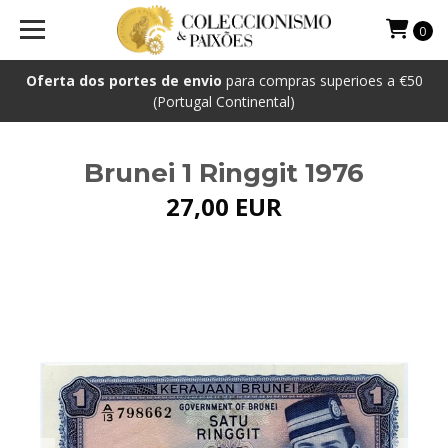
0
Oferta dos portes de envio
para compras superioes a €50
(Portugal Continental)
Brunei 1 Ringgit 1976
27,00 EUR