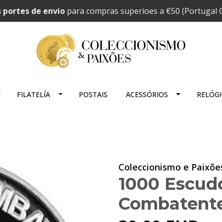
 portes de envio
para compras superioes a €50 (Portugal C
FILATELÍA
POSTAIS
ACESSÓRIOS
RELÓG
Coleccionismo e Paixõe
1000 Escud
Combatente